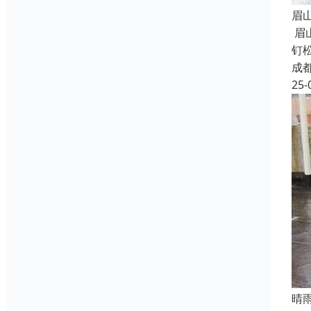
眉
眉
钉
成
25-
晴