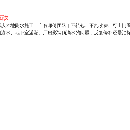
面议
缮重庆本地防水施工｜自有师傅团队｜不转包、不乱收费、可上门
间渗水、地下室返潮、厂房彩钢顶滴水的问题，反复修补还是治