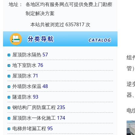
地址：
各地区均有服务网点可提供免费上门勘察
制定解决方案
本站共被浏览过 6357817 次
屋顶防水隔热
57
组
地下室防水
76
管
屋顶防水
71
逆
外墙防水保温
48
器
隧道防水
93
钢结构厂房防腐工程
235
电
屋顶防水一体化施工
174
电梯井堵漏工程
95