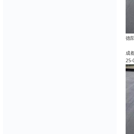
德
成
25-