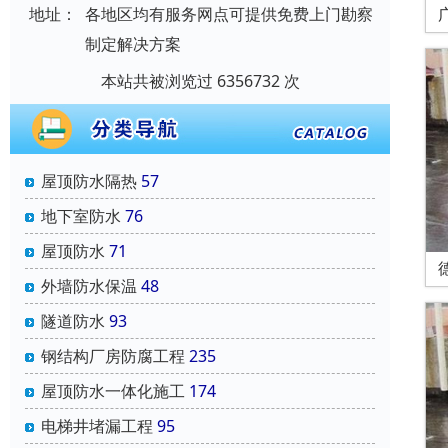
地址：
各地区均有服务网点可提供免费上门勘察
制定解决方案
本站共被浏览过 6356732 次
屋顶防水隔热
57
地下室防水
76
屋顶防水
71
外墙防水保温
48
隧道防水
93
钢结构厂房防腐工程
235
屋顶防水一体化施工
174
电梯井堵漏工程
95