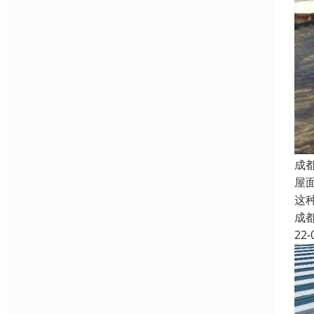
成
屋
这
成
22-