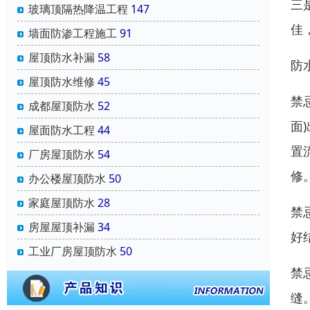
三
玻璃顶隔热降温工程
147
佳
墙面防渗工程施工
91
屋顶防水补漏
58
防
屋顶防水维修
45
禁
成都屋顶防水
52
面
屋面防水工程
44
置
厂房屋顶防水
54
修
办公楼屋顶防水
50
家庭屋顶防水
28
禁
房屋屋顶补漏
34
好
工业厂房屋顶防水
50
禁
缝