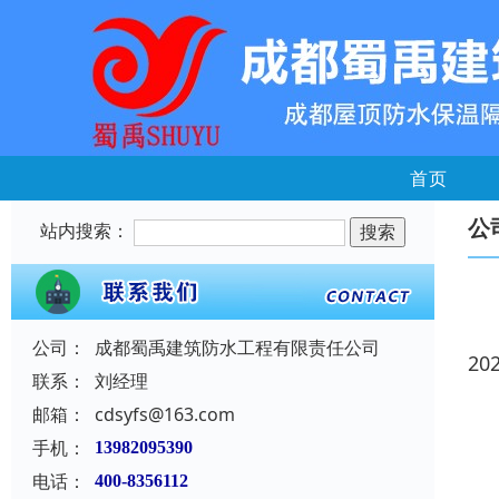
首页
公
站内搜索：
公司：
成都蜀禹建筑防水工程有限责任公司
20
联系：
刘经理
邮箱：
cdsyfs@163.com
手机：
13982095390
电话：
400-8356112