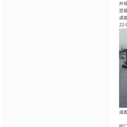
外
坚
成
22-
成
成
护