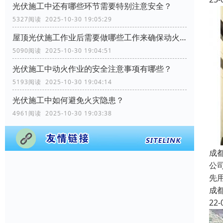
光伏施工中还有哪些环节需要特别注意安全？
5327阅读 2025-10-30 19:05:29
屋顶光伏施工作业后需要做哪些工作来确保动火作业的安全？
5090阅读 2025-10-30 19:04:51
光伏施工中动火作业的安全注意事项有哪些？
5193阅读 2025-10-30 19:04:14
光伏施工中如何避免火灾隐患？
4961阅读 2025-10-30 19:03:38
成
公
先
成
22-