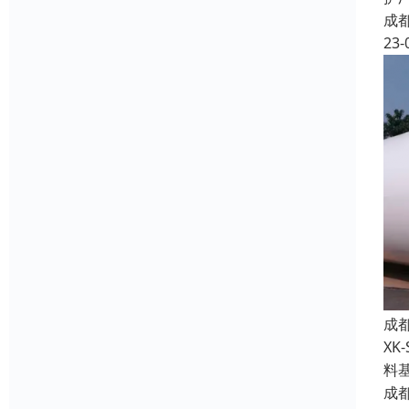
成
23-
成
XK
料
成