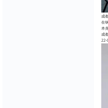
成
在
本
成
22-