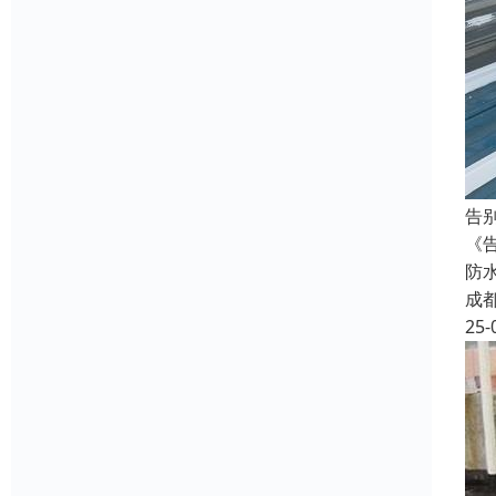
告
《
防
成
25-