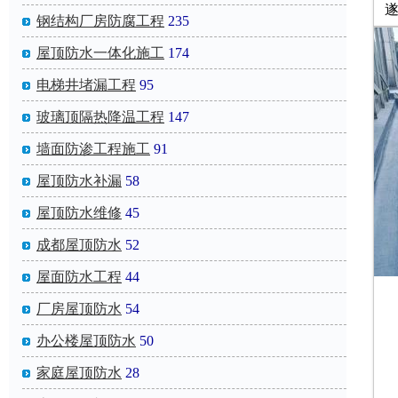
遂
钢结构厂房防腐工程
235
屋顶防水一体化施工
174
电梯井堵漏工程
95
玻璃顶隔热降温工程
147
墙面防渗工程施工
91
屋顶防水补漏
58
屋顶防水维修
45
成都屋顶防水
52
屋面防水工程
44
厂房屋顶防水
54
办公楼屋顶防水
50
家庭屋顶防水
28