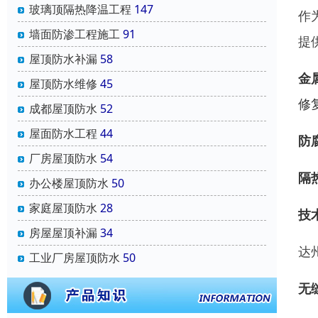
玻璃顶隔热降温工程
147
作
墙面防渗工程施工
91
提
屋顶防水补漏
58
金
屋顶防水维修
45
修
成都屋顶防水
52
屋面防水工程
44
防
厂房屋顶防水
54
隔
办公楼屋顶防水
50
家庭屋顶防水
28
技
房屋屋顶补漏
34
达
工业厂房屋顶防水
50
无