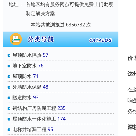
地址：
各地区均有服务网点可提供免费上门勘察
制定解决方案
本站共被浏览过 6356732 次
屋顶防水隔热
57
价
地下室防水
76
达
屋顶防水
71
外墙防水保温
48
在
隧道防水
93
响
钢结构厂房防腐工程
235
务
屋顶防水一体化施工
174
深
电梯井堵漏工程
95