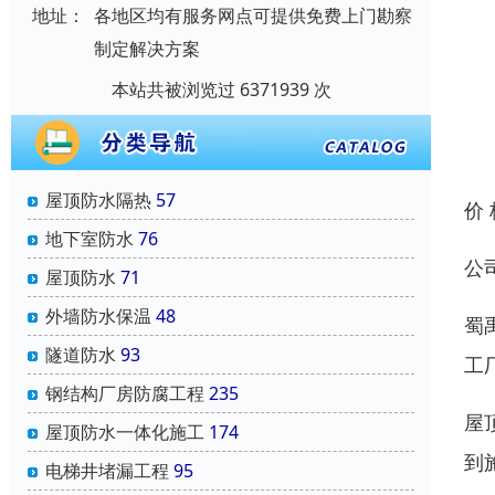
地址：
各地区均有服务网点可提供免费上门勘察
制定解决方案
本站共被浏览过 6371939 次
屋顶防水隔热
57
价
地下室防水
76
公
屋顶防水
71
外墙防水保温
48
蜀
隧道防水
93
工
钢结构厂房防腐工程
235
屋
屋顶防水一体化施工
174
到
电梯井堵漏工程
95