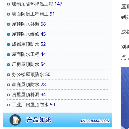
玻璃顶隔热降温工程
147
屋
墙面防渗工程施工
91
到
屋顶防水补漏
58
成
屋顶防水维修
45
成都屋顶防水
52
别
屋面防水工程
44
点
厂房屋顶防水
54
办公楼屋顶防水
50
家庭屋顶防水
28
房屋屋顶补漏
34
工业厂房屋顶防水
50