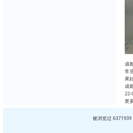
成
常
果
成
22-
更
被浏览过 63719