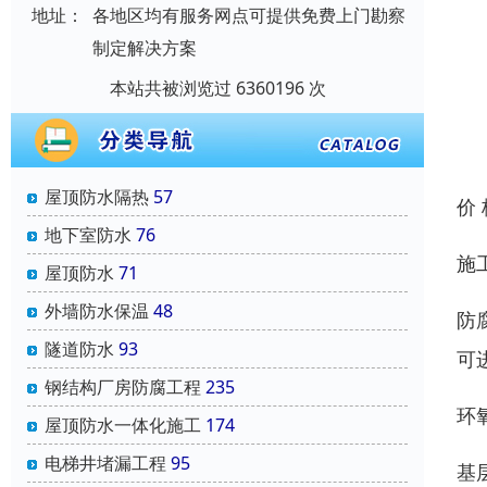
地址：
各地区均有服务网点可提供免费上门勘察
制定解决方案
本站共被浏览过 6360196 次
屋顶防水隔热
57
价
地下室防水
76
施
屋顶防水
71
外墙防水保温
48
防
隧道防水
93
可
钢结构厂房防腐工程
235
环
屋顶防水一体化施工
174
电梯井堵漏工程
95
基