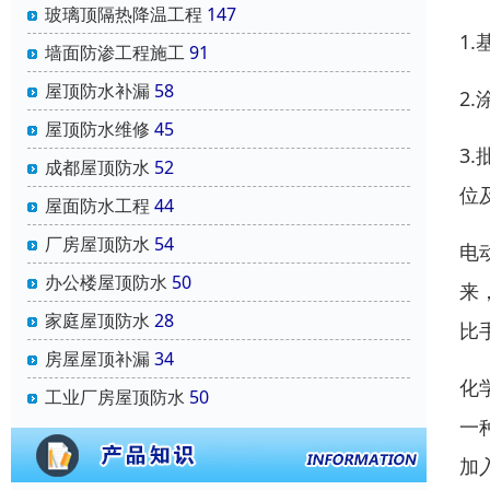
玻璃顶隔热降温工程
147
1
墙面防渗工程施工
91
屋顶防水补漏
58
2
屋顶防水维修
45
3
成都屋顶防水
52
位
屋面防水工程
44
厂房屋顶防水
54
电
办公楼屋顶防水
50
来
家庭屋顶防水
28
比
房屋屋顶补漏
34
化
工业厂房屋顶防水
50
一
加