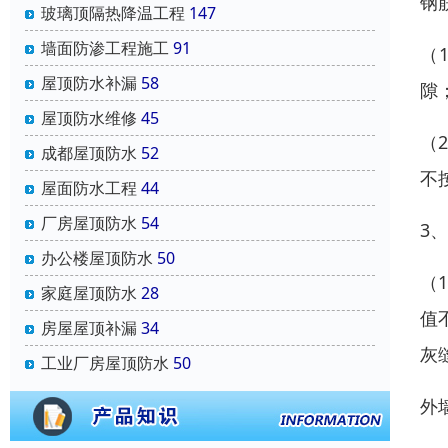
钢
玻璃顶隔热降温工程
147
墙面防渗工程施工
91
（
屋顶防水补漏
58
隙
屋顶防水维修
45
（
成都屋顶防水
52
不
屋面防水工程
44
厂房屋顶防水
54
3
办公楼屋顶防水
50
（
家庭屋顶防水
28
值
房屋屋顶补漏
34
灰
工业厂房屋顶防水
50
外