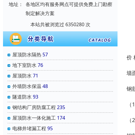
地址：
各地区均有服务网点可提供免费上门勘察
制定解决方案
本站共被浏览过 6350280 次
屋顶防水隔热
57
价
地下室防水
76
墙
屋顶防水
71
外墙防水保温
48
钢
隧道防水
93
（
钢结构厂房防腐工程
235
屋顶防水一体化施工
174
（
电梯井堵漏工程
95