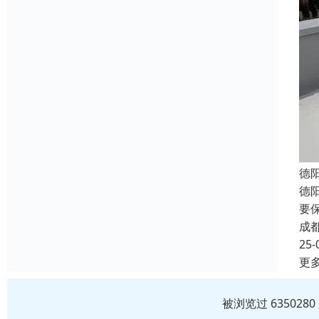
德
德
要
成
25-
更
被浏览过 63502